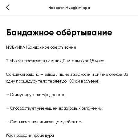
Новости Myagkimi spa
Бандажное обёртывание
НОВИНКА ! Бандажное обёртывание
T-shock производство Италия Длительность 1,5 часа.
Основная задача — вывод лишней жидкости и снятие отеков. За
одну процедуру тело теряет до -80 см в объеме. ⠀
— Стимулирует лимфодренаж;⠀
— Способствует уменьшению жировых отложений;⠀
— Оказывает подтягивающее действие.⠀ ⠀
Как проходит процедура⠀