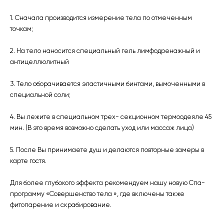
1. Сначала производится измерение тела по отмеченным
точкам;⠀
2. На тело наносится специальный гель лимфодренажный и
антицеллюлитный
3. Тело оборачивается эластичными бинтами, вымоченными в
специальной соли;⠀
4. Вы лежите в специальном трех- секционном термоодеяле 45
мин. (В это время возможно сделать уход или массаж лица)
5. После Вы принимаете душ и делаются повторные замеры в
карте гостя.
Для более глубокого эффекта рекомендуем нашу новую Спа-
программу «Совершенство тела », где включены также
фитопарение и скрабирование.